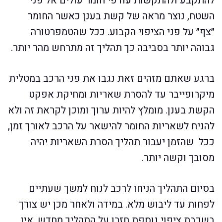
להתקבע ולהתקשות עודפי חומר עולים אל פני
השטח, נוצר מראה של קשת בענן כאשר החומר
״צף״ על פני הציפוי הקבוע. ככל שהטמפרטורה
גבוהה יותר בסביבה כך תהליך זה מתרחש מהר יותר.
ברגע שאתם מזהים זאת נגבו את פני הרכב במטלית
מיקרופייבר עד להסרת שאריות ומחיקת אפקט
הקשת בענן. מומלץ להיות ערוך ומוכן לקראת זה ולא
להניח לשאריות החומר להישאר על הרכב לאורך זמן,
ככל שהזמן יעבור תהליך הסרת השאריות יהיה
מסובך וקשה יותר.
בסיום התהליך הניחו לרכב לנוח למשך שעתיים
לפחות עד ליבוש מלא. במידה ולאחר מכן יש צורך
בשכבת ציפוי נוספת חזרו על התהליך מחדש. אין