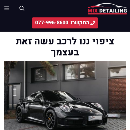
דלג
תפ
תוכן
התקשרו: 077-996-8600
ציפוי ננו לרכב עשה זאת
בעצמך