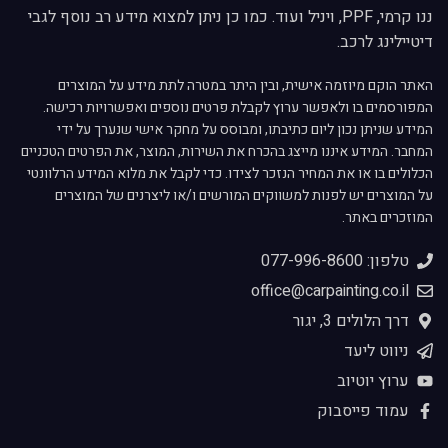
ננו קרמי, PPF, ויניל ועוד. כמו כן ניתן למצוא מידע רב נוסף לגבי
דיטיילינג לרכב.
האתר הוקם מיוזמה אישית, ובין היתר במטרה לתת מידע על המוצרים
המפורסמים בו ולאפשר ערוץ לקבלת פרטים נוספים ואפשרויות רכישה.
המידע שניתן נכון ליום כתיבתו, ומבוסס על מחקר אישי שנערך על ידי
המחבר. המידע איננו מייצג בהכרח את השירות, המוצר, את הפרטים הטכניים
הכלולים בו או את המחיר הנזכר לצידו. כדי לקבל את מלוא המידע הרלוונטי
על המוצרים יש לפנות למשווקים המורשים ו/או ליצרנים של המוצרים
המוזכרים באתר.
טלפון: 077-996-8600
office@carpainting.co.il
דרך הלולים 3, יגור
ניווט ליעד
ערוץ יוטיוב
עמוד פייסבוק