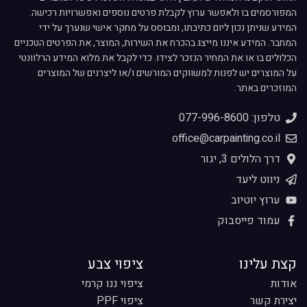
המפורסמים בו ולאפשר ערוץ לקבלת פרטים נוספים ואפשרויות רכישה.
המידע שניתן נכון ליום כתיבתו, ומבוסס על מחקר אישי שנערך על ידי
המחבר. המידע איננו מייצג בהכרח את השירות, המוצר, את הפרטים הטכניים
הכלולים בו או את המחיר הנזכר לצידו. כדי לקבל את מלוא המידע הרלוונטי
על המוצרים יש לפנות למשווקים המורשים ו/או ליצרנים של המוצרים
המוזכרים באתר.
טלפון: 077-996-8600
office@carpainting.co.il
דרך הלולים 3, יגור
ניווט ליעד
ערוץ יוטיוב
עמוד פייסבוק
קצת עלינו
ציפוי צבע
אודות
ציפוי ננו קרמי
יצירת קשר
ציפוי PPF