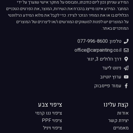
המידע שניתן נכון ליום כתיבתו, ומבוסס על מחקר אישי שנערך על ידי
המחבר. המידע איננו מייצג בהכרח את השירות, המוצר, את הפרטים הטכניים
הכלולים בו או את המחיר הנזכר לצידו. כדי לקבל את מלוא המידע הרלוונטי
על המוצרים יש לפנות למשווקים המורשים ו/או ליצרנים של המוצרים
המוזכרים באתר.
טלפון: 077-996-8600
office@carpainting.co.il
דרך הלולים 3, יגור
ניווט ליעד
ערוץ יוטיוב
עמוד פייסבוק
קצת עלינו
ציפוי צבע
אודות
ציפוי ננו קרמי
יצירת קשר
ציפוי PPF
מאמרים
ציפוי ויניל