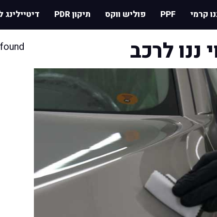
נו קרמי
PPF
פוליש ווקס
תיקון PDR
דיטיילינג ל
 ננו לרכב
found.