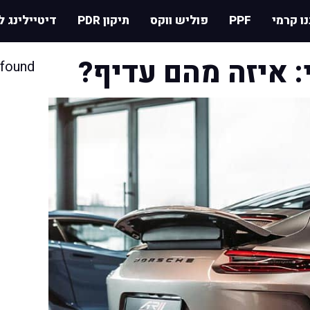
נו קרמי
PPF
פוליש ווקס
תיקון PDR
דיטיילינג ל
: איזה מהם עדיף?
found.