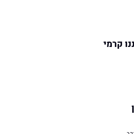
נו קרמי
כב